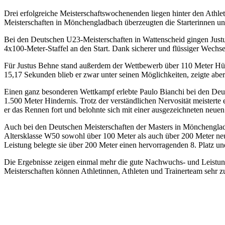
Drei erfolgreiche Meisterschaftswochenenden liegen hinter den Athl
Meisterschaften in Mönchengladbach überzeugten die Starterinnen und
Bei den Deutschen U23-Meisterschaften in Wattenscheid gingen Jus
4x100-Meter-Staffel an den Start. Dank sicherer und flüssiger Wechsel
Für Justus Behne stand außerdem der Wettbewerb über 110 Meter Hürd
15,17 Sekunden blieb er zwar unter seinen Möglichkeiten, zeigte aber
Einen ganz besonderen Wettkampf erlebte Paulo Bianchi bei den Deuts
1.500 Meter Hindernis. Trotz der verständlichen Nervosität meistert
er das Rennen fort und belohnte sich mit einer ausgezeichneten neu
Auch bei den Deutschen Meisterschaften der Masters in Mönchengladb
Altersklasse W50 sowohl über 100 Meter als auch über 200 Meter neue
Leistung belegte sie über 200 Meter einen hervorragenden 8. Platz und
Die Ergebnisse zeigen einmal mehr die gute Nachwuchs- und Leistung
Meisterschaften können Athletinnen, Athleten und Trainerteam sehr z