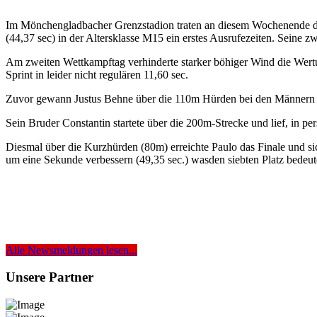
Im Mönchengladbacher Grenzstadion traten an diesem Wochenende die
(44,37 sec) in der Altersklasse M15 ein erstes Ausrufezeiten. Seine z
Am zweiten Wettkampftag verhinderte starker böhiger Wind die Wert
Sprint in leider nicht regulären 11,60 sec.
Zuvor gewann Justus Behne über die 110m Hürden bei den Männern Bro
Sein Bruder Constantin startete über die 200m-Strecke und lief, in p
Diesmal über die Kurzhürden (80m) erreichte Paulo das Finale und si
um eine Sekunde verbessern (49,35 sec.) wasden siebten Platz bedeut
Alle Newsmeldungen lesen...
Unsere Partner