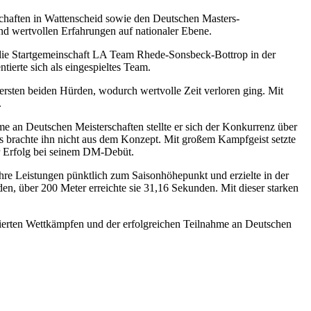
schaften in Wattenscheid sowie den Deutschen Masters-
und wertvollen Erfahrungen auf nationaler Ebene.
die Startgemeinschaft LA Team Rhede-Sonsbeck-Bottrop in der
tierte sich als eingespieltes Team.
rsten beiden Hürden, wodurch wertvolle Zeit verloren ging. Mit
.
e an Deutschen Meisterschaften stellte er sich der Konkurrenz über
is brachte ihn nicht aus dem Konzept. Mit großem Kampfgeist setzte
er Erfolg bei seinem DM-Debüt.
re Leistungen pünktlich zum Saisonhöhepunkt und erzielte in der
en, über 200 Meter erreichte sie 31,16 Sekunden. Mit dieser starken
gierten Wettkämpfen und der erfolgreichen Teilnahme an Deutschen