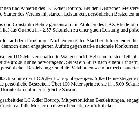
etinnen und Athleten des LC Adler Bottrop. Bei den Deutschen Meister
 Starter des Vereins mit starken Leistungen, persönlichen Bestzeiten 
tus und Constantin Behne gemeinsam mit Athleten des LAZ Rhede für 
 lief das Quartett in 42,57 Sekunden zu einer guten Leistung und präsen
en auf dem Programm. Nach einem guten Start berührte er leider die e
 dennoch einen engagierten Auftritt gegen starke nationale Konkurrenz
chen U16-Meisterschaften in Wattenscheid. Bei seiner ersten Teilnahm
e er die große Bühne hervorragend. Selbst ein Sturz nach einem Hindern
en persönlichen Bestleistung von 4:46,34 Minuten – ein bemerkenswert
ach konnte der LC Adler Bottrop überzeugen. Silke Behne steigerte ih
 persönliche Bestzeiten. Über 100 Meter sprintete sie in 15,09 Sekund
 krönte damit ihre erfolgreiche Saison.
sarbeit des LC Adler Bottrop. Mit persönlichen Bestleistungen, enga
ufrieden auf die Meisterschaftswochenenden zurückblicken.