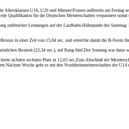
 Altersklassen U16, U20 und Männer/Frauen anBereits am Freitag setz
weite Qualifikation für die Deutschen Meisterschaften verpassteer somit
ung zahlreicher Leistungen auf der Laufbahn.Höhepunkt des Samstag: 
nze in einer Zeit von 15,04 sec. und erreichte damit die B-Norm für
ersönlichen Bestzeit (22,34 sec.), auf Rang fünf.Der Sonntag war dann
cherte sichden sechsten Platz in 12,65 sec.Zum Abschluß der Meistersc
ete.Nächste Woche geht es mit den Nordrheinmeisterschaften der U14 un